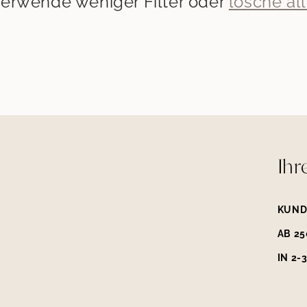
erwende weniger Filter oder
lösche al
Ihr
N
KUND
AB 2
IN 2-