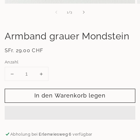
Medien
M
1
2
von
1
/
3
in
in
Modal
M
öffnen
ö
Armband grauer Mondstein
Normaler
SFr. 29.00 CHF
Preis
Anzahl
Verringere
Erhöhe
die
die
Menge
Menge
In den Warenkorb legen
für
für
Armband
Armband
grauer
grauer
Mondstein
Mondstein
Abholung bei
Erlenwiesweg 6
verfügbar