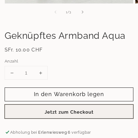
Medien
M
1
2
von
1
/
3
in
in
Modal
M
öffnen
ö
Geknüpftes Armband Aqua
Normaler
SFr. 10.00 CHF
Preis
Anzahl
Verringere
Erhöhe
die
die
Menge
Menge
In den Warenkorb legen
für
für
Geknüpftes
Geknüpftes
Armband
Armband
Jetzt zum Checkout
Aqua
Aqua
Abholung bei
Erlenwiesweg 6
verfügbar