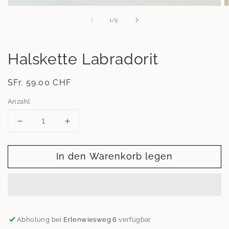
Medien
M
1
2
von
1
/
5
in
in
Modal
M
öffnen
ö
Halskette Labradorit
Normaler
SFr. 59.00 CHF
Preis
Anzahl
Verringere
Erhöhe
die
die
Menge
Menge
In den Warenkorb legen
für
für
Halskette
Halskette
Labradorit
Labradorit
Abholung bei
Erlenwiesweg 6
verfügbar