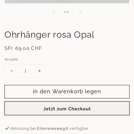
Medien
1
von
1
/
1
in
Modal
öffnen
Ohrhänger rosa Opal
Normaler
SFr. 69.00 CHF
Preis
Anzahl
Verringere
Erhöhe
die
die
Menge
Menge
In den Warenkorb legen
für
für
Ohrhänger
Ohrhänger
rosa
rosa
Jetzt zum Checkout
Opal
Opal
Abholung bei
Erlenwiesweg 6
verfügbar